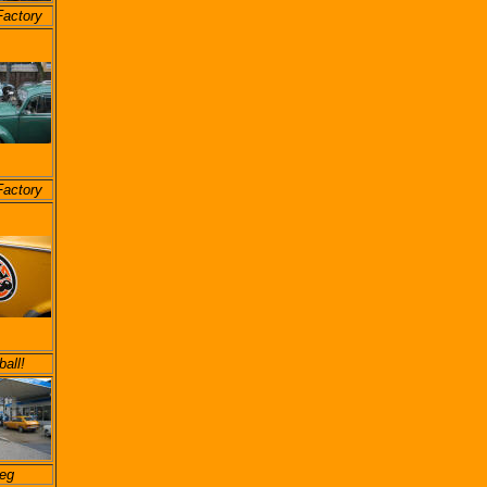
Factory
Factory
all!
eg