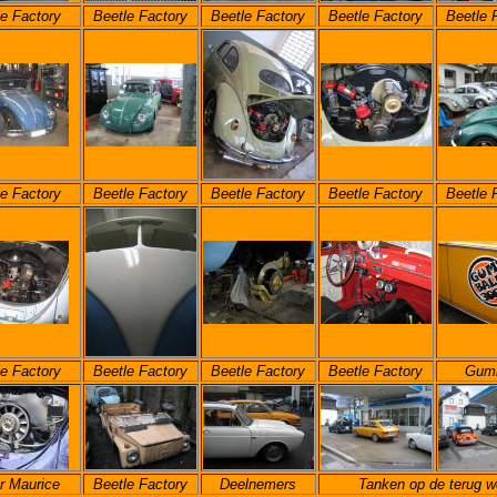
e Factory
Beetle Factory
Beetle Factory
Beetle Factory
Beetle 
e Factory
Beetle Factory
Beetle Factory
Beetle Factory
Beetle 
e Factory
Beetle Factory
Beetle Factory
Beetle Factory
Gumb
r Maurice
Beetle Factory
Deelnemers
Tanken op de terug w