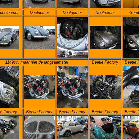
d
eelnemer
Deelnemer
Deelnemer
Deelnemer
Gumba
1149cc, maar niet de langzaamste!
Beetle Factory
Beetle 
e Factory
Beetle Factory
Beetle Factory
Beetle Factory
Beetle 