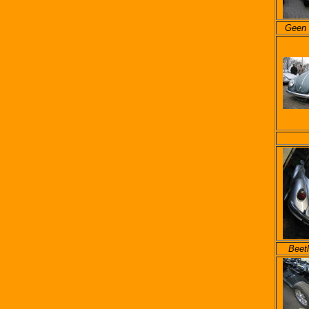
Geen 
Beetl