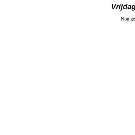
Vrijda
Nog gee