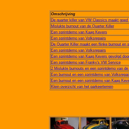
Omschrijving
De quarter killer van VW Classics maakt goed
Mislukte burnout van de Quarter Killer
Een sprintdemo van Kaag Kevers
Een sprintdemo van Volksrepairs
De Quarter Killer maakt een flinke burnout en 
Een sprintdemo van Volksrepairs
Een sprintdemo van Kaag Kevers gevolgd door
Een sprintdemo van Franky's VW Service
2 Mislukte burnouts en een sprintdemo van de Q
Een burnout en een sprintdemo van Volksrepai
Een burnout en een sprintdemo van Kaag Kev
Klein overzicht van het parkeerterrein