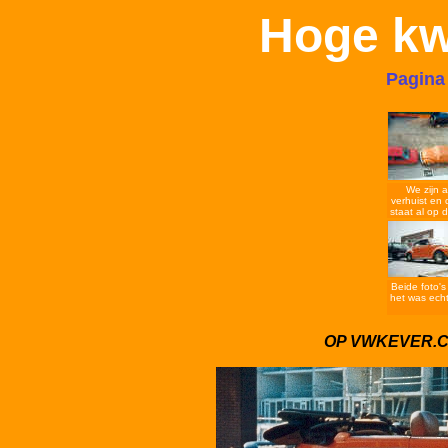
Hoge kwa
Pagin
We zijn 
verhuist en 
staat al op 
Beide foto's
het was ech
OP VWKEVER.CO