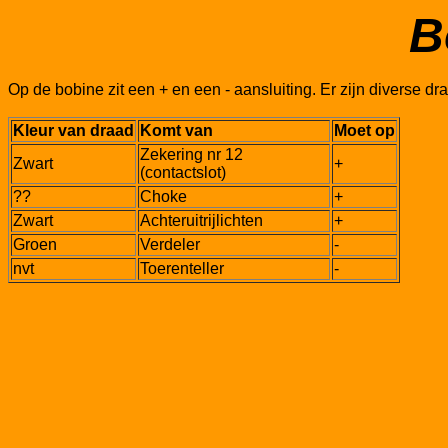
B
Op de bobine zit een + en een - aansluiting. Er zijn diverse d
Kleur van draad
Komt van
Moet op
Zekering nr 12
Zwart
+
(contactslot)
??
Choke
+
Zwart
Achteruitrijlichten
+
Groen
Verdeler
-
nvt
Toerenteller
-