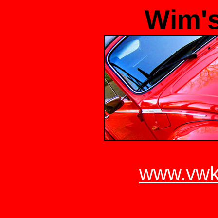
Wim's
www.vwk